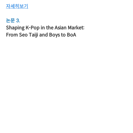
자세히보기
논문 3.
Shaping K-Pop in the Asian Market: 
From Seo Taiji and Boys to BoA
자세히보기
논문 4.
(Re)imagining ‘Tears of Mokp’o’: 
From a Korean Resistance Anthem to 
Baseball Fight Song
자세히보기
0
6
Write a comment...