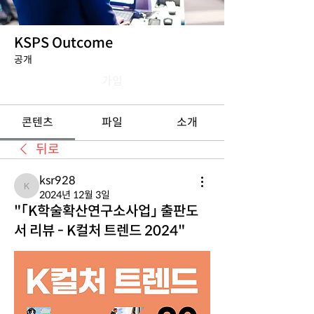
KSPS Outcome
공개
가입
콘텐츠
파일
소개
뒤로
ksr928
ksr928
2024년 12월 3일
"「K학술확산연구소사업」 출판도
서 리뷰 - K컬처 트렌드 2024"