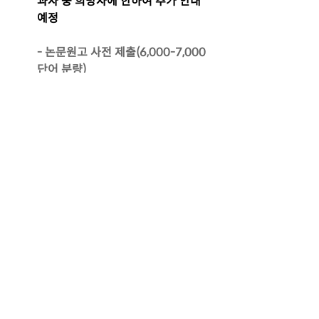
과자 중 희망자에 한하여 추가 안내 
예정
- 논문원고 사전 제출(6,000-7,000 
단어 분량)
문의 :
https://icks.snu.ac.kr/main/ko/su
b/events/symposium.asp?
menu_num=116&sub_num=129
&APPLICATION_CD=164
0
52
כתיבת תגובה...
소개