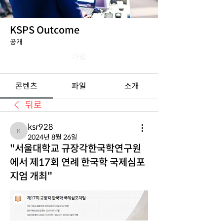
KSPS Outcome
공개
가입
콘텐츠
파일
소개
뒤로
ksr928
ksr928
2024년 8월 26일
"서울대학교 규장각한국학연구원
에서 제17회 연례 한국학 국제심포
지엄 개최"