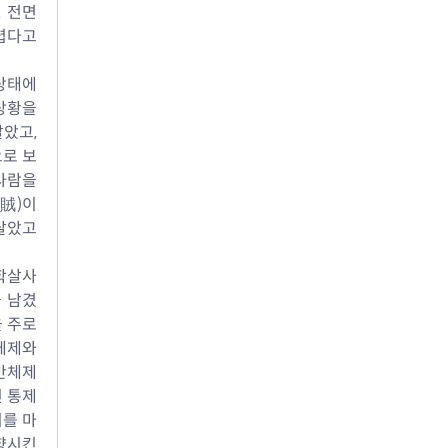
 전면
다고 
상태에 
상황을 
고, 
으로 보
사람을 
賊)이
살았고 
 학살사
을 남겼
 주로 
체제와 
반체제 
 통제 
기를 마
향시킨 