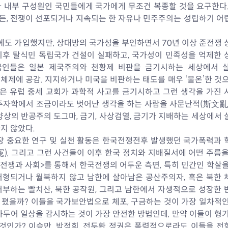
 내부 구성원인 국민들에게 국가에게 무조건 복종할 것을 요구한다.
, 전쟁이 선포되거나 지속되는 한 자유나 민주주의는 성립하기 어렵
에도 가입했지만, 상대방의 국가성을 부인하면서 70년 이상 준전쟁 
 이후 탈식민 독립국가 건설이 실패하고, 국가성이 민족성을 억제한 
국인들은 일본 제국주의와 천황제 비판을 금기시하는 세상에서 살았
 체제에 공감. 지지하거나 미국을 비판하는 태도를 매우 ‘불온’한 것
국은 유럽 중세 교회가 과학적 사고를 금기시하고 그런 생각을 가진 
 주자학에서 조금이라도 벗어난 생각을 하는 사람을 사문난적(斯文亂
상의 반공주의 도그마, 금기, 사상검열, 금기가 지배하는 세상에서 
지 않았다.
 가장 중요한 연구 및 실천 활동은 한국전쟁전후 발생했던 국가폭력과
), 그리고 그런 사건들이 이후 한국 정치와 지배질서에 어떤 주름
전쟁과 사회>를 통해서 한국전쟁의 어두운 측면, 특히 민간인 학살을
 처형되거나 월북하지 않고 남한에 살아남은 공산주의자, 혹은 북한 
부하는 빨치산, 북한 공작원, 그리고 남한에서 자생적으로 성장한 
폈을까? 이들을 국가보안법으로 체포, 구금하는 것이 가장 일차적인
가두어 일상을 감시하는 것이 가장 안전한 방법인데, 만약 이들이 형
것인가? 이승만, 박정희, 전두환 정권은 폭력적으로라도 이들을 전