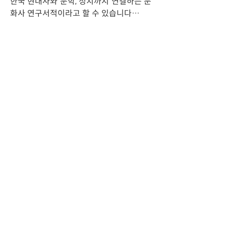
한국 현대사와 문학, 정치까지 연결하는 문
화사 연구서적이라고 할 수 있습니다…
전문보기
출처: 한국학중앙연구원 공식 블로그 K스
토리기자단
0
1
Write a comment...
소개
KSPS Outcome